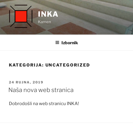
Preskoči
na
INKA
sadržaj
Kamen
Izbornik
KATEGORIJA:
UNCATEGORIZED
OBJAVLJENO
24 RUJNA, 2019
Naša nova web stranica
Dobrodošli na web stranicu INKA!